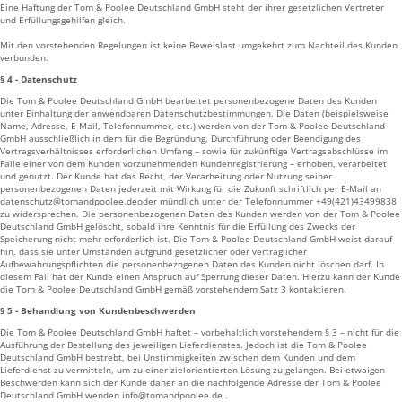
Eine Haftung der Tom & Poolee Deutschland GmbH steht der ihrer gesetzlichen Vertreter
und Erfüllungsgehilfen gleich.
Mit den vorstehenden Regelungen ist keine Beweislast umgekehrt zum Nachteil des Kunden
verbunden.
§ 4 - Datenschutz
Die Tom & Poolee Deutschland GmbH bearbeitet personenbezogene Daten des Kunden
unter Einhaltung der anwendbaren Datenschutzbestimmungen. Die Daten (beispielsweise
Name, Adresse, E-Mail, Telefonnummer, etc.) werden von der Tom & Poolee Deutschland
GmbH ausschließlich in dem für die Begründung, Durchführung oder Beendigung des
Vertragsverhältnisses erforderlichen Umfang – sowie für zukünftige Vertragsabschlüsse im
Falle einer von dem Kunden vorzunehmenden Kundenregistrierung – erhoben, verarbeitet
und genutzt. Der Kunde hat das Recht, der Verarbeitung oder Nutzung seiner
personenbezogenen Daten jederzeit mit Wirkung für die Zukunft schriftlich per E-Mail an
datenschutz@tomandpoolee.deoder mündlich unter der Telefonnummer +49(421)43499838
zu widersprechen. Die personenbezogenen Daten des Kunden werden von der Tom & Poolee
Deutschland GmbH gelöscht, sobald ihre Kenntnis für die Erfüllung des Zwecks der
Speicherung nicht mehr erforderlich ist. Die Tom & Poolee Deutschland GmbH weist darauf
hin, dass sie unter Umständen aufgrund gesetzlicher oder vertraglicher
Aufbewahrungspflichten die personenbezogenen Daten des Kunden nicht löschen darf. In
diesem Fall hat der Kunde einen Anspruch auf Sperrung dieser Daten. Hierzu kann der Kunde
die Tom & Poolee Deutschland GmbH gemäß vorstehendem Satz 3 kontaktieren.
§ 5 - Behandlung von Kundenbeschwerden
Die Tom & Poolee Deutschland GmbH haftet – vorbehaltlich vorstehendem § 3 – nicht für die
Ausführung der Bestellung des jeweiligen Lieferdienstes. Jedoch ist die Tom & Poolee
Deutschland GmbH bestrebt, bei Unstimmigkeiten zwischen dem Kunden und dem
Lieferdienst zu vermitteln, um zu einer zielorientierten Lösung zu gelangen. Bei etwaigen
Beschwerden kann sich der Kunde daher an die nachfolgende Adresse der Tom & Poolee
Deutschland GmbH wenden info@tomandpoolee.de .