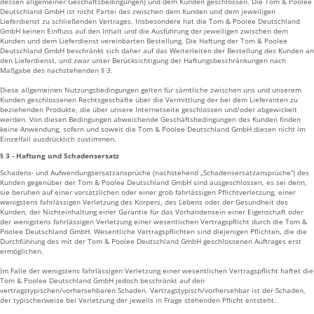
dessen allgemeiner Geschäftsbedingungen) und dem Kunden geschlossen. Die Tom & Poolee
Deutschland GmbH ist nicht Partei des zwischen dem Kunden und dem jeweiligen
Lieferdienst zu schließenden Vertrages. Insbesondere hat die Tom & Poolee Deutschland
GmbH keinen Einfluss auf den Inhalt und die Ausführung der jeweiligen zwischen dem
Kunden und dem Lieferdienst vereinbarten Bestellung. Die Haftung der Tom & Poolee
Deutschland GmbH beschränkt sich daher auf das Weiterleiten der Bestellung des Kunden an
den Lieferdienst, und zwar unter Berücksichtigung der Haftungsbeschränkungen nach
Maßgabe des nachstehenden § 3.
Diese allgemeinen Nutzungsbedingungen gelten für sämtliche zwischen uns und unserem
Kunden geschlossenen Rechtsgeschäfte über die Vermittlung der bei dem Lieferanten zu
beziehenden Produkte, die über unsere Internetseite geschlossen und/oder abgewickelt
werden. Von diesen Bedingungen abweichende Geschäftsbedingungen des Kunden finden
keine Anwendung, sofern und soweit die Tom & Poolee Deutschland GmbH diesen nicht im
Einzelfall ausdrücklich zustimmen.
§ 3 - Haftung und Schadensersatz
Schadens- und Aufwendungsersatzansprüche (nachstehend „Schadensersatzansprüche“) des
Kunden gegenüber der Tom & Poolee Deutschland GmbH sind ausgeschlossen, es sei denn,
sie beruhen auf einer vorsätzlichen oder einer grob fahrlässigen Pflichtverletzung, einer
wenigstens fahrlässigen Verletzung des Körpers, des Lebens oder der Gesundheit des
Kunden, der Nichteinhaltung einer Garantie für das Vorhandensein einer Eigenschaft oder
der wenigstens fahrlässigen Verletzung einer wesentlichen Vertragspflicht durch die Tom &
Poolee Deutschland GmbH. Wesentliche Vertragspflichten sind diejenigen Pflichten, die die
Durchführung des mit der Tom & Poolee Deutschland GmbH geschlossenen Auftrages erst
ermöglichen.
Im Falle der wenigstens fahrlässigen Verletzung einer wesentlichen Vertragspflicht haftet die
Tom & Poolee Deutschland GmbH jedoch beschränkt auf den
vertragstypischen/vorhersehbaren Schaden. Vertragstypisch/vorhersehbar ist der Schaden,
der typischerweise bei Verletzung der jeweils in Frage stehenden Pflicht entsteht.