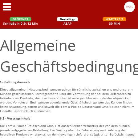
GEÖFFNET
Bestelltyp
WARTEZEIT
Schließt in 0 St 12 Min
ASAP
30 MIN
Allgemeine
Geschäftsbedingun
§ - Geltungsbereich
Schließen
Diese allgemeinen Nutzungsbedingungen gelten für sämtliche zwischen uns und unserem
Kunden geschlossenen Rechtsgeschäfte über die Vermittlung der bei dem Lieferanten zu
beziehenden Produkte, die über unsere Internetseite geschlossen und/oder abgewickelt
werden. Von diesen Bedingungen abweichende Geschäftsbedingungen des Kunden finden
keine Anwendung, sofern und soweit die Tom & Poolee Deutschland GmbH diesen nicht im
Einzelfall ausdrücklich zustimmen.
§ 2 - Vertragsinhalt
Die Tom & Poolee Deutschland GmbH ist ausschließlich Vermittler der von dem Kunden
jeweils aufgegebenen Bestellung. Der Vertrag über die Zubereitung und Lieferung der
bestellten Produkte wird zwischen dem jeweiligen Lieferdienst (ggf. unter Berücksichtigung