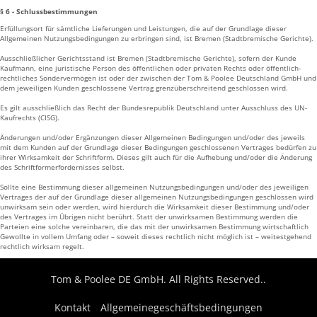
§ 6 - Schlussbestimmungen
Erfüllungsort für sämtliche Lieferungen und Leistungen, die auf der Grundlage dieser
Allgemeinen Nutzungsbedingungen zu erbringen sind, ist Bremen (Stadtbremische Gerichte).
Ausschließlicher Gerichtsstand ist Bremen (Stadtbremische Gerichte), sofern der Kunde
Kaufmann, eine juristische Person des öffentlichen oder privaten Rechts oder öffentlich-
rechtliches Sondervermögen ist oder der zwischen der Tom & Poolee Deutschland GmbH und
dem jeweiligen Kunden geschlossene Vertrag grenzüberschreitend geschlossen wird.
Es gilt ausschließlich das Recht der Bundesrepublik Deutschland unter Ausschluss des UN-
Kaufrechts (CISG).
Änderungen und/oder Ergänzungen dieser Allgemeinen Bedingungen und/oder des jeweils
mit dem Kunden auf der Grundlage dieser Bedingungen geschlossenen Vertrages bedürfen zu
ihrer Wirksamkeit der Schriftform. Dieses gilt auch für die Aufhebung und/oder die Änderung
des Schriftformerfordernisses selbst.
Sollte eine Bestimmung dieser allgemeinen Nutzungsbedingungen und/oder des jeweiligen
Vertrages der auf der Grundlage dieser allgemeinen Nutzungsbedingungen geschlossen wird
unwirksam sein oder werden, wird hierdurch die Wirksamkeit dieser Bestimmung und/oder
des Vertrages im Übrigen nicht berührt. Statt der unwirksamen Bestimmung werden die
Parteien eine solche vereinbaren, die das mit der unwirksamen Bestimmung wirtschaftlich
Gewollte in vollem Umfang oder – soweit dieses rechtlich nicht möglich ist – weitestgehend
rechtlich wirksam regelt.
Tom & Poolee DE GmbH. All Rights Reserved..
Kontakt
Allgemeinegeschäftsbedingungen