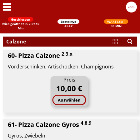
Geschlossen
Bestelltyp
WARTEZEIT
wird geöffnet in 2 St 50
ASAP
30 MIN
Min
Calzone
2,3,x
60- Pizza Calzone
Vorderschinken, Artischocken, Champignons
Preis
10,00 €
Schließen
Auswählen
4,8,9
61- Pizza Calzone Gyros
Gyros, Zwiebeln