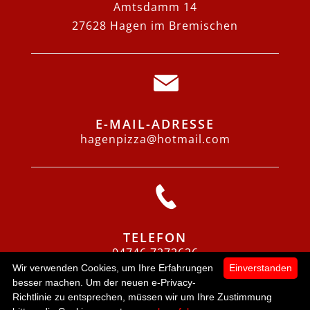
Amtsdamm 14
27628 Hagen im Bremischen
E-MAIL-ADRESSE
hagenpizza@hotmail.com
TELEFON
04746 7272626
Wir verwenden Cookies, um Ihre Erfahrungen
Einverstanden
besser machen. Um der neuen e-Privacy-
Richtlinie zu entsprechen, müssen wir um Ihre Zustimmung
0