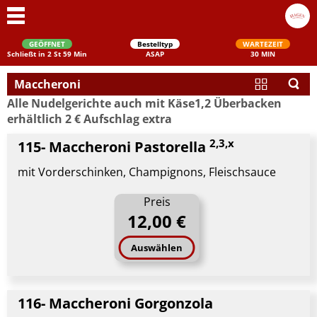
GEÖFFNET
Bestelltyp
WARTEZEIT
Schließt in 2 St 59 Min
ASAP
30 MIN
Maccheroni
Alle Nudelgerichte auch mit Käse1,2 Überbacken
erhältlich 2 € Aufschlag extra
2,3,x
115- Maccheroni Pastorella
mit Vorderschinken, Champignons, Fleischsauce
Preis
Schließen
12,00 €
Auswählen
116- Maccheroni Gorgonzola